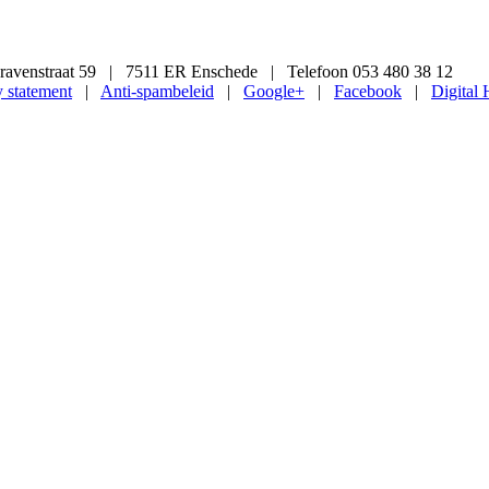
avenstraat 59 | 7511 ER Enschede | Telefoon 053 480 38 12
y statement
|
Anti-spambeleid
|
Google+
|
Facebook
|
Digital 