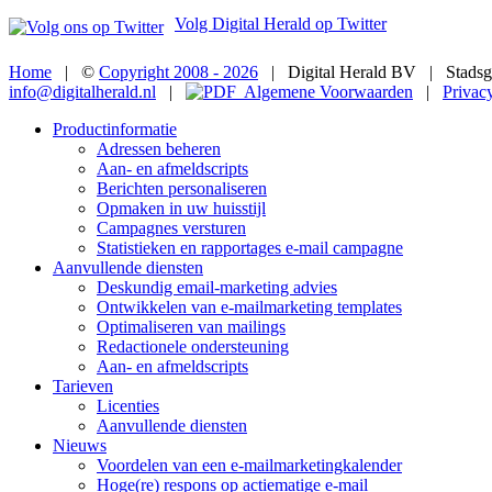
Volg Digital Herald op Twitter
Home
| ©
Copyright 2008 - 2026
| Digital Herald BV | Stadsgr
info@digitalherald.nl
|
Algemene Voorwaarden
|
Privac
Productinformatie
Adressen beheren
Aan- en afmeldscripts
Berichten personaliseren
Opmaken in uw huisstijl
Campagnes versturen
Statistieken en rapportages e-mail campagne
Aanvullende diensten
Deskundig email-marketing advies
Ontwikkelen van e-mailmarketing templates
Optimaliseren van mailings
Redactionele ondersteuning
Aan- en afmeldscripts
Tarieven
Licenties
Aanvullende diensten
Nieuws
Voordelen van een e-mailmarketingkalender
Hoge(re) respons op actiematige e-mail