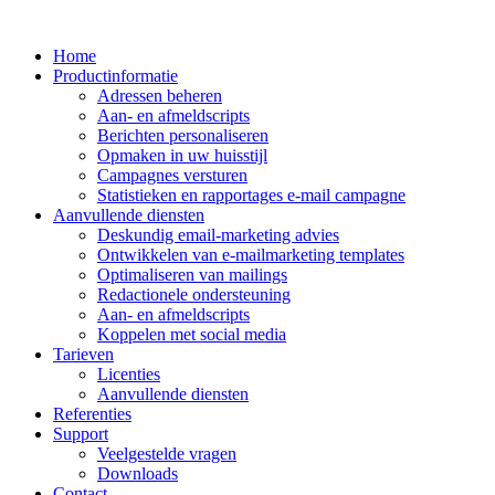
Home
Productinformatie
Adressen beheren
Aan- en afmeldscripts
Berichten personaliseren
Opmaken in uw huisstijl
Campagnes versturen
Statistieken en rapportages e-mail campagne
Aanvullende diensten
Deskundig email-marketing advies
Ontwikkelen van e-mailmarketing templates
Optimaliseren van mailings
Redactionele ondersteuning
Aan- en afmeldscripts
Koppelen met social media
Tarieven
Licenties
Aanvullende diensten
Referenties
Support
Veelgestelde vragen
Downloads
Contact